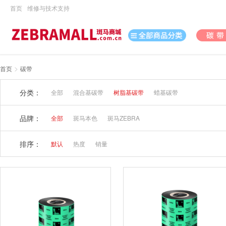
首页
维修与技术支持
>
首页
碳带
打印机
分类：
全部
混合基碳带
树脂基碳带
蜡基碳带
数据采集
数码
品牌：
全部
斑马本色
斑马ZEBRA
办公用品
排序：
默认
热度
销量
电脑、办公
打印耗材
日用百货
休闲娱乐