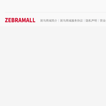
斑马商城简介
丨
斑马商城服务协议
丨
隐私声明
丨
营业