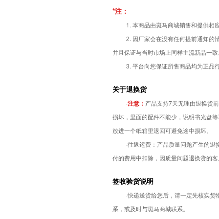
*注：
1. 本商品由斑马商城销售和提供
2. 因厂家会在没有任何提前通知
并且保证与当时市场上同样主流新品一致
3.
平台向您保证所售商品均为正品
关于退换货
·
注意：
产品支持7天无理由退换货前
损坏，里面的配件不能少，说明书光盘等
放进一个纸箱里退回可避免途中损坏。
·往返运费：产品质量问题产生的
付的费用中扣除，因质量问题退换货的客
签收验货说明
·快递送货给您后，请一定先核实
系，或及时与斑马商城联系。