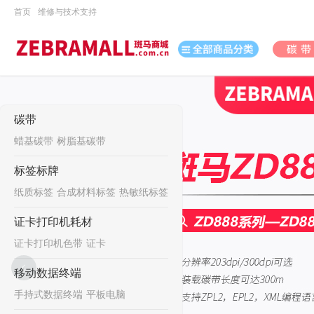
首页
维修与技术支持
打印机
碳带
数据采集
蜡基碳带
树脂基碳带
数码
标签标牌
纸质标签
合成材料标签
热敏纸标签
办公用品
证卡打印机耗材
电脑、办公
证卡打印机色带
证卡
打印耗材
移动数据终端
日用百货
手持式数据终端
平板电脑
休闲娱乐