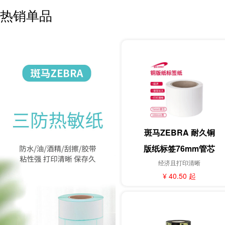
热销单品
斑马ZEBRA 耐久铜
版纸标签76mm管芯
经济且打印清晰
100mm宽
¥ 40.50 起