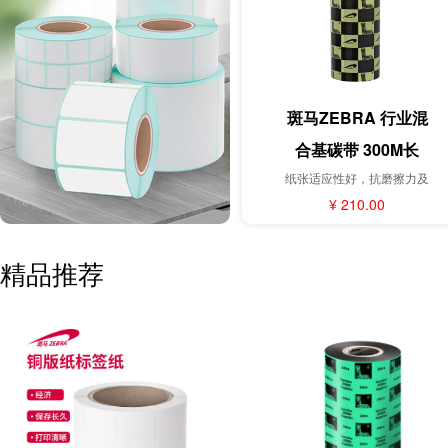
斑马ZEBRA 行业混
合基碳带 300M长
纸张适应性好，抗磨擦力及
打印黑度均为高标准，适用
¥ 210.00
于打印精细条码。
精品推荐