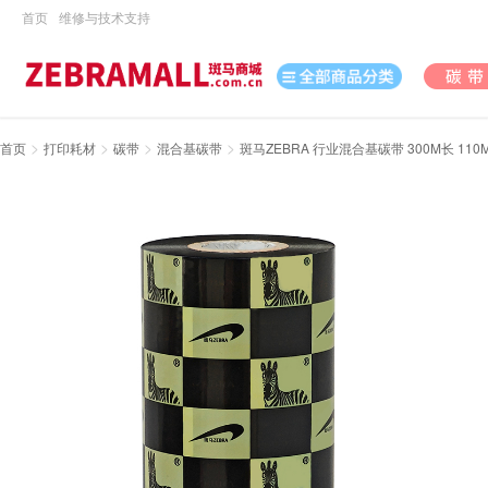
首页
维修与技术支持
>
>
>
>
首页
打印耗材
碳带
混合基碳带
斑马ZEBRA 行业混合基碳带 300M长 110M
打印机
数据采集
数码
办公用品
电脑、办公
打印耗材
日用百货
休闲娱乐