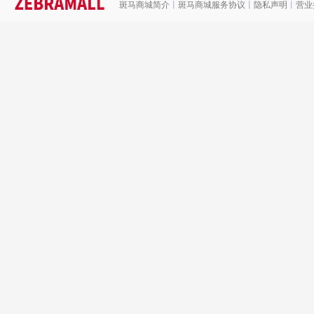
斑马商城简介
丨
斑马商城服务协议
丨
隐私声明
丨
营业