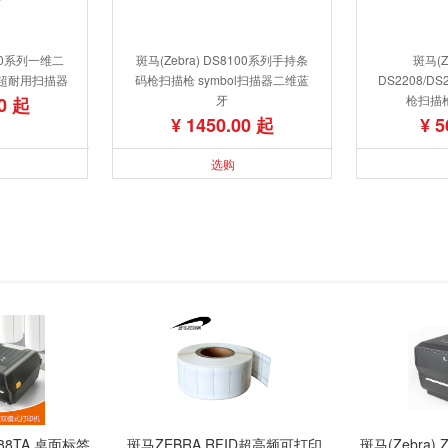
600系列一维二
斑马(Zebra) DS8100系列手持条
斑马(Ze
超耐用扫描器
码枪扫描枪 symbol扫描器二维蓝
DS2208/
牙
枪扫描
00 起
¥ 1450.00 起
¥ 5
选购
888TA 桌面标签
斑马ZEBRA RFID超高频可打印
斑马(Zebra)