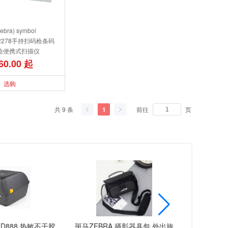
bra) symbol
DS2278手持扫码枪条码
枪便携式扫描仪
60.00 起
选购
共 9 条
前往
页
1
 ZD888 热敏不干胶
斑马ZEBRA 摄影器具包 外出旅
斑马(Zebra