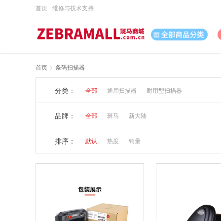
首页
维修与技术支持
>
首页
条码扫描器
打印机
分类：
全部
通用扫描器
耐用型扫描器
数据采集
数码
品牌：
全部
斑马
新大陆
办公用品
排序：
默认
热度
销量
电脑、办公
打印耗材
日用百货
休闲娱乐