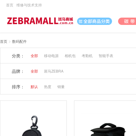
首页
维修与技术支持
>
首页
数码配件
打印机
分类：
全部
移动电源
相机包
考勤机
智能手表
数据采集
数码
品牌：
全部
斑马ZEBRA
办公用品
排序：
默认
热度
销量
电脑、办公
打印耗材
日用百货
休闲娱乐