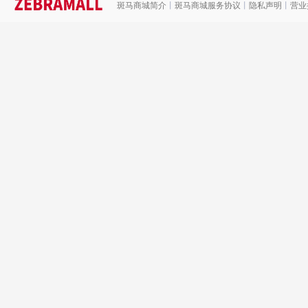
斑马商城简介
丨
斑马商城服务协议
丨
隐私声明
丨
营业