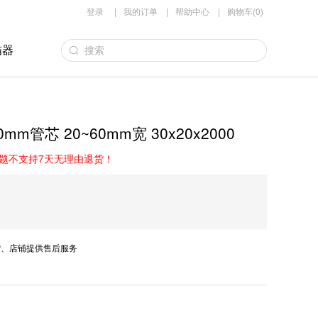
登录
|
我的订单
|
帮助中心
|
购物车(0)
描器
m管芯 20~60mm宽 30x20x2000
题不支持7天无理由退货！
、店铺提供售后服务