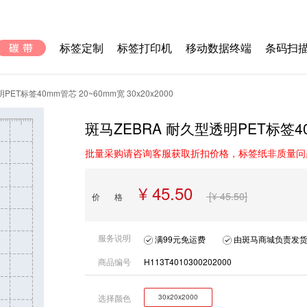
标签定制
标签打印机
移动数据终端
条码扫
ET标签40mm管芯 20~60mm宽 30x20x2000
斑马ZEBRA 耐久型透明PET标签40m
批量采购请咨询客服获取折扣价格，标签纸非质量问
¥ 45.50
[¥ 45.50]
价 格
服务说明
满99元免运费
由斑马商城负责发货
商品编号
H113T4010300202000
选择颜色
30x20x2000