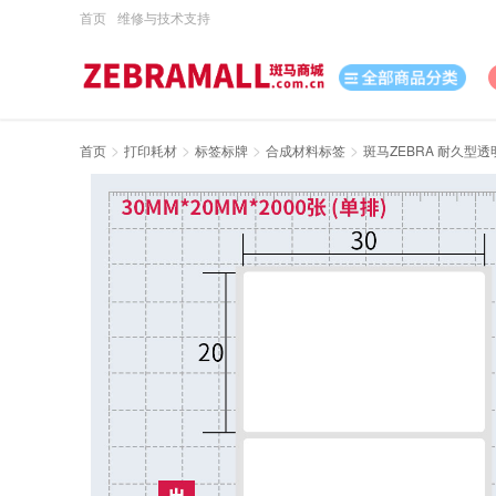
首页
维修与技术支持
>
>
>
>
首页
打印耗材
标签标牌
合成材料标签
斑马ZEBRA 耐久型透明P
打印机
数据采集
数码
办公用品
电脑、办公
打印耗材
日用百货
休闲娱乐