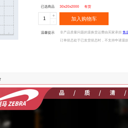
已选商品
30x20x2000 有货
+
加入购物车
-
非产品质量问题的退换货运费由买家承担
售
温馨提示
订单状态处于已发货状态时，不支持申请退
价