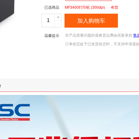
已选商品
MF3400打印机 (300dpi) 有货
+
加入购物车
-
非产品质量问题的退换货运费由买家承担
售
温馨提示
订单状态处于已发货状态时，不支持申请退
价