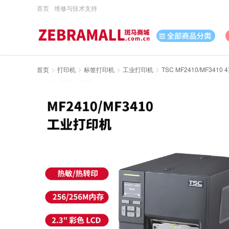
首页
维修与技术支持
>
>
>
>
首页
打印机
标签打印机
工业打印机
TSC MF2410/MF341
打印机
数据采集
数码
办公用品
电脑、办公
打印耗材
日用百货
休闲娱乐