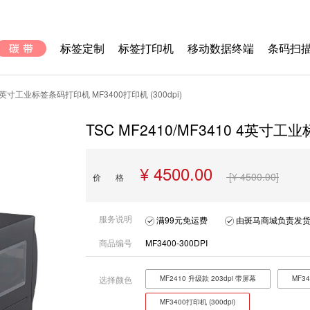
标签定制
标签打印机
移动数据终端
条码扫
0 4英寸工业标签条码打印机 MF3400打印机 (300dpi)
TSC MF2410/MF3410 4英寸工
¥ 4500.00
[¥ 4500.00]
价 格
服务说明
满99元免运费
由斑马商城负责发货
商品编号
MF3400-300DPI
选择颜色
MF2410 升级款 203dpi 带屏幕
MF3
MF3400打印机 (300dpi)