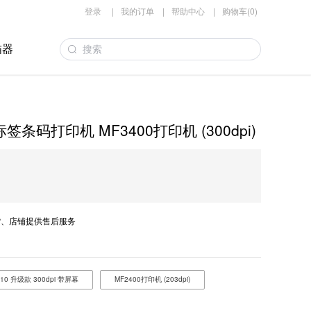
登录
|
我的订单
|
帮助中心
|
购物车(0)
描器
业标签条码打印机 MF3400打印机 (300dpi)
、店铺提供售后服务
410 升级款 300dpi 带屏幕
MF2400打印机 (203dpi)