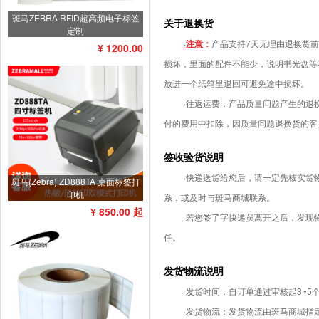
斑马ZEBRA RFID超高频电子标签
关于退换货
定制
·
注意：
产品支持7天无理由退换货前
¥ 1200.00
损坏，里面的配件不能少，说明书光盘等
放进一个纸箱里退回可避免途中损坏。
·往返运费：产品质量问题产生的
付的费用中扣除，因质量问题退换货的客
签收验货说明
·快递送货给您后，请一定先核实
斑马(Zebra) ZD888TA 桌面标签打
印机
系，或及时与斑马商城联系。
¥ 850.00 起
·若您签了字快递员离开之后，发
任。
发货物流说明
·发货时间：自订单通过审核起3~5
·发货物流：发货物流由斑马商城指