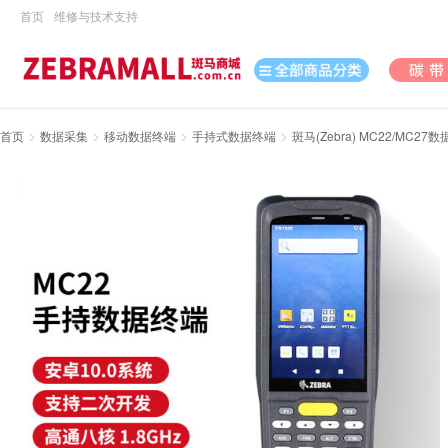
首页
维修与技术支持
>
>
>
>
首页
数据采集
移动数据终端
手持式数据终端
斑马(Zebra) MC22/MC2
打印机
数据采集
数码
办公用品
电脑、办公
打印耗材
日用百货
休闲娱乐