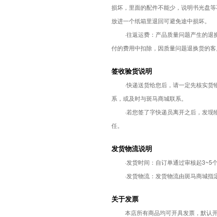
损坏，里面的配件不能少，说明书光盘等
放进一个纸箱里退回可避免途中损坏。
·往返运费：产品质量问题产生的
付的费用中扣除，因质量问题退换货的客
签收验货说明
·快递送货给您后，请一定先核实
系，或及时与斑马商城联系。
·若您签了字快递员离开之后，发
任。
发货物流说明
·发货时间：自订单通过审核起3~5
·发货物流：发货物流由斑马商城指
关于发票
本店所有商品均可开具发票，默认