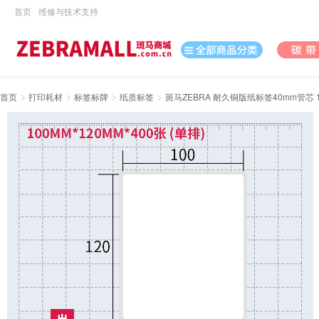
首页
维修与技术支持
>
>
>
>
首页
打印耗材
标签标牌
纸质标签
斑马ZEBRA 耐久铜版纸标签40mm管芯 100
打印机
数据采集
数码
办公用品
电脑、办公
打印耗材
日用百货
休闲娱乐