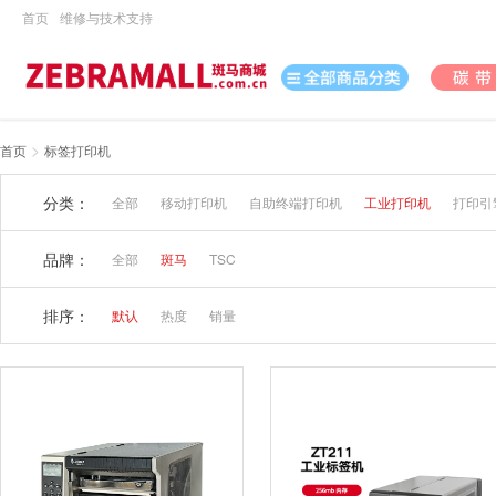
首页
维修与技术支持
>
首页
标签打印机
打印机
分类：
全部
移动打印机
自助终端打印机
工业打印机
打印引
数据采集
数码
品牌：
全部
斑马
TSC
办公用品
排序：
默认
热度
销量
电脑、办公
打印耗材
日用百货
休闲娱乐